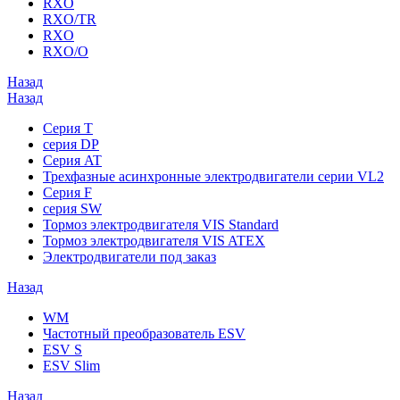
RXO
RXO/TR
RXO
RXO/O
Назад
Назад
Серия T
серия DP
Серия AT
Трехфазные асинхронные электродвигатели серии VL2
Серия F
серия SW
Тормоз электродвигателя VIS Standard
Тормоз электродвигателя VIS ATEX
Электродвигатели под заказ
Назад
WM
Частотный преобразователь ESV
ESV S
ESV Slim
Назад