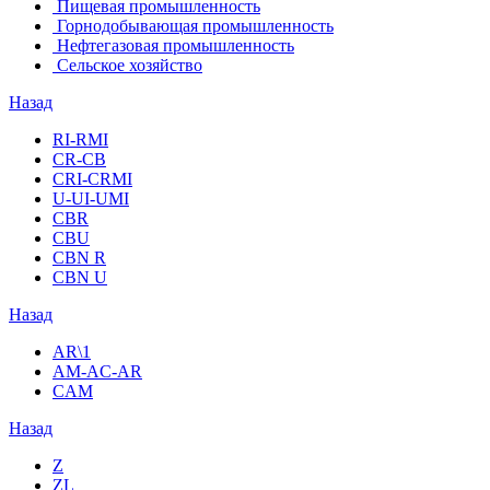
Пищевая промышленность
Горнодобывающая промышленность
Нефтегазовая промышленность
Сельское хозяйство
Назад
RI-RMI
CR-CB
СRI-СRMI
U-UI-UMI
CBR
CBU
CBN R
CBN U
Назад
AR\1
AM-AC-AR
CAM
Назад
Z
ZL