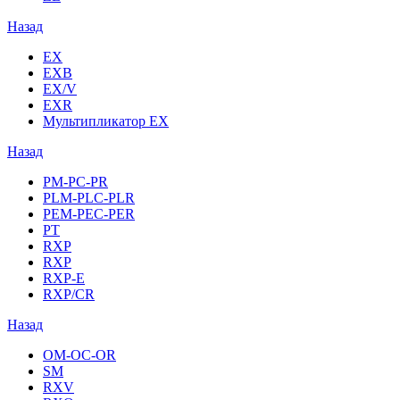
Назад
EX
EXB
EX/V
EXR
Мультипликатор EX
Назад
PM-PC-PR
PLM-PLC-PLR
PEM-PEC-PER
PT
RXP
RXP
RXP-E
RXP/CR
Назад
OM-OC-OR
SM
RXV